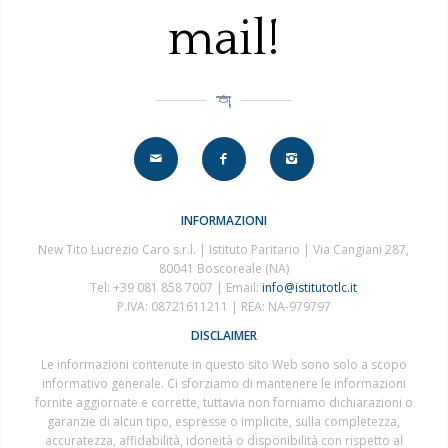
mail!
INFORMAZIONI
New Tito Lucrezio Caro s.r.l. | Istituto Paritario | Via Cangiani 287,
80041 Boscoreale (NA)
Tel: +39 081 858 7007 | Email:
info@istitutotlc.it
P.IVA: 08721611211 | REA: NA-979797
DISCLAIMER
Le informazioni contenute in questo sito Web sono solo a scopo
informativo generale. Ci sforziamo di mantenere le informazioni
fornite aggiornate e corrette, tuttavia non forniamo dichiarazioni o
garanzie di alcun tipo, espresse o implicite, sulla completezza,
accuratezza, affidabilità, idoneità o disponibilità con rispetto al