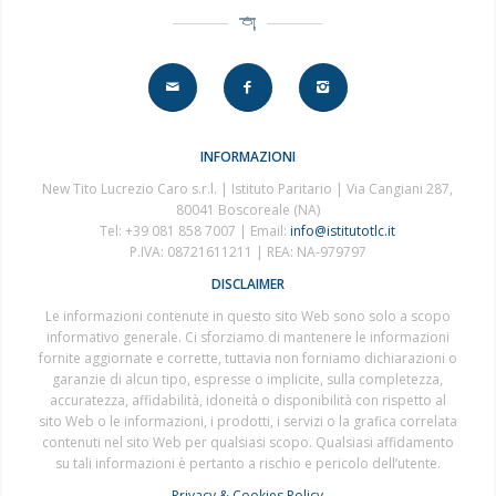
INFORMAZIONI
New Tito Lucrezio Caro s.r.l. | Istituto Paritario | Via Cangiani 287,
80041 Boscoreale (NA)
Tel: +39 081 858 7007 | Email:
info@istitutotlc.it
P.IVA: 08721611211 | REA: NA-979797
DISCLAIMER
Le informazioni contenute in questo sito Web sono solo a scopo
informativo generale. Ci sforziamo di mantenere le informazioni
fornite aggiornate e corrette, tuttavia non forniamo dichiarazioni o
garanzie di alcun tipo, espresse o implicite, sulla completezza,
accuratezza, affidabilità, idoneità o disponibilità con rispetto al
sito Web o le informazioni, i prodotti, i servizi o la grafica correlata
contenuti nel sito Web per qualsiasi scopo. Qualsiasi affidamento
su tali informazioni è pertanto a rischio e pericolo dell’utente.
Privacy & Cookies Policy