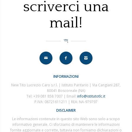
scriverci una
mail!
INFORMAZIONI
New Tito Lucrezio Caro s.r.l. | Istituto Paritario | Via Cangiani 287,
80041 Boscoreale (NA)
Tel: +39 081 858 7007 | Email:
info@istitutotlc.it
P.IVA: 08721611211 | REA: NA-979797
DISCLAIMER
Le informazioni contenute in questo sito Web sono solo a scopo
informativo generale. Ci sforziamo di mantenere le informazioni
fornite aggiornate e corrette, tuttavia non forniamo dichiarazioni o